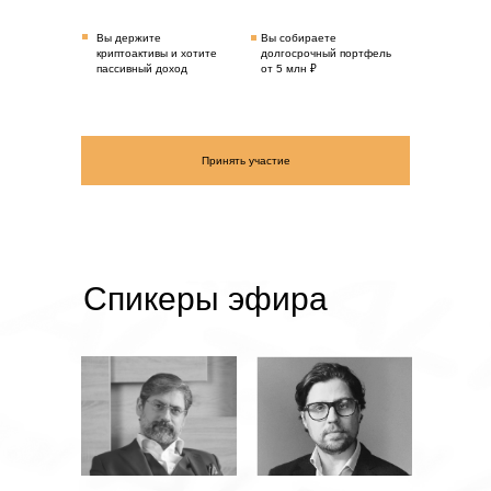
Вы держите
Вы собираете
криптоактивы и хотите
долгосрочный портфель
пассивный доход
от 5 млн ₽
Принять участие
Спикеры эфира