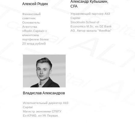
Александр Кубышкин,
Алексей Родин
CFA
Управляющий партнер Alt3
Финансовый
Capital
советник.
Stockholm School of
Основатель
Economics M.Sc. ex DZ Bank
Агентства
AG. Автор канала "ФинФак”
«Rodin.Capital» с
клиентским
портфелем более
20 млрд рублей
Владислав Александров
Исполнительный директор Alt3
Capital
Магистр экономики СПбГУ
Ex-KPMG, ex-УК Первая.